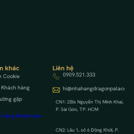
in khác
Liên hệ
0909.521.333
h Cookie
 Khách hàng
hi@nhahangdragonpalace.c
hường gặp
CN1: 2Bis Nguyễn Thị Minh Khai,
P. Sài Gòn, TP. HCM
 hàng Boathouse
CN2: Lầu 1, số 6 Đồng Khởi, P.