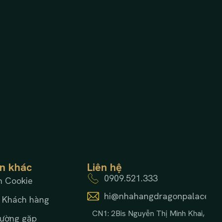
in khác
Liên hệ
0909.521.333
h Cookie
hi@nhahangdragonpalace.c
 Khách hàng
CN1: 2Bis Nguyễn Thị Minh Khai,
hường gặp