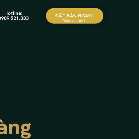
Hotline:
ĐẶT BÀN NGAY
0909.521.333
àng