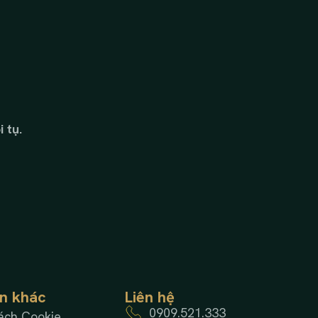
 tụ.
in khác
Liên hệ
0909.521.333
ách Cookie