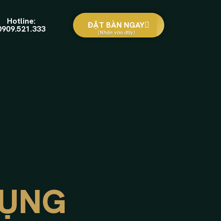
Hotline:
ĐẶT BÀN NGAY
0909.521.333
DỤNG